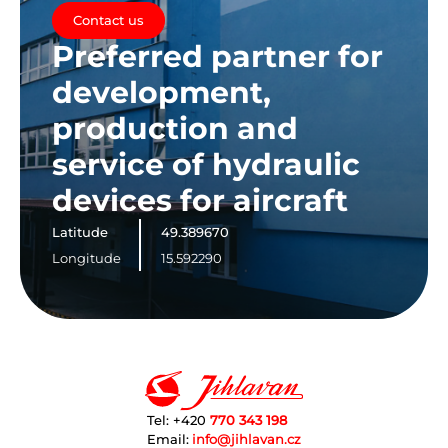
Contact us
Preferred partner for
development,
production and
service of hydraulic
devices for aircraft
Latitude
49.389670
Longitude
15.592290
Tel: +420
770 343 198
Email:
info@jihlavan.cz