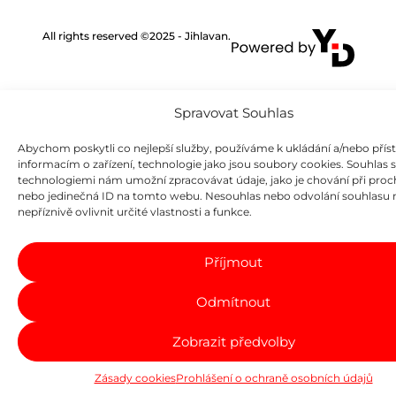
All rights reserved ©2025 - Jihlavan.
Spravovat Souhlas
Abychom poskytli co nejlepší služby, používáme k ukládání a/nebo přís
informacím o zařízení, technologie jako jsou soubory cookies. Souhlas 
technologiemi nám umožní zpracovávat údaje, jako je chování při proc
nebo jedinečná ID na tomto webu. Nesouhlas nebo odvolání souhlasu
nepříznivě ovlivnit určité vlastnosti a funkce.
Příjmout
Odmítnout
Zobrazit předvolby
Zásady cookies
Prohlášení o ochraně osobních údajů